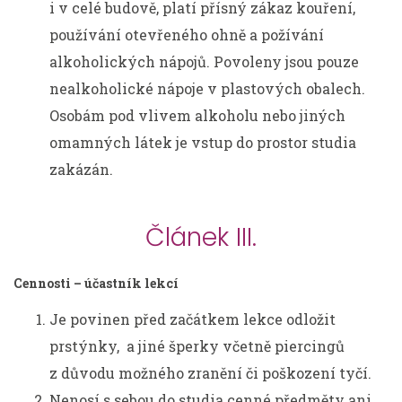
i v celé budově, platí přísný zákaz kouření,
používání otevřeného ohně a požívání
alkoholických nápojů. Povoleny jsou pouze
nealkoholické nápoje v plastových obalech.
Osobám pod vlivem alkoholu nebo jiných
omamných látek je vstup do prostor studia
zakázán.
Článek III.
Cennosti – účastník lekcí
Je povinen před začátkem lekce odložit
prstýnky, a jiné šperky včetně piercingů
z důvodu možného zranění či poškození tyčí.
Nenosí s sebou do studia cenné předměty ani